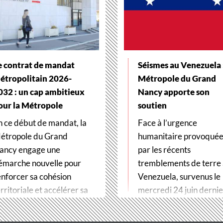
e contrat de mandat
Séismes au Venezuela :
étropolitain 2026-
Métropole du Grand
032 : un cap ambitieux
Nancy apporte son
our la Métropole
soutien
n ce début de mandat, la
Face à l’urgence
étropole du Grand
humanitaire provoqué
ancy engage une
par les récents
émarche nouvelle pour
tremblements de terre
enforcer sa cohésion
Venezuela, survenus le
rritoriale et accélérer sa
mercredi 24 juin dernier
ransformation…
Métropole du Grand…