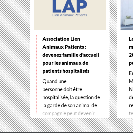
Association Lien
L
Animaux Patients :
m
devenez famille d'accueil
2
pour les animaux de
p
patients hospitalisés
E
Quand une
M
personne doit être
N
hospitalisée, la question de
d
la garde de son animal de
r
compagnie peut devenir
te
un véritable frein
t
aux soins. Pour…