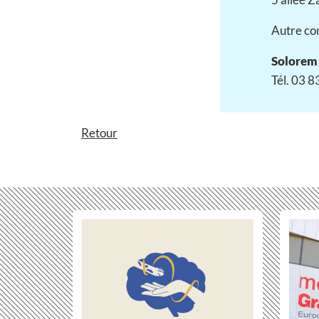
Autre con
Solorem 
Tél. 03 8
Retour