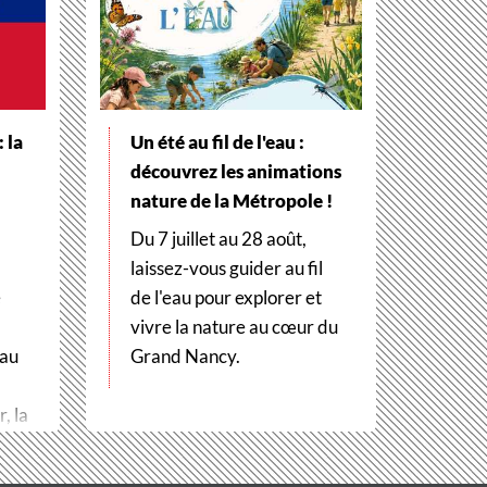
 la
Un été au fil de l'eau :
découvrez les animations
nature de la Métropole !
Du 7 juillet au 28 août,
laissez-vous guider au fil
e
de l'eau pour explorer et
vivre la nature au cœur du
 au
Grand Nancy.
, la