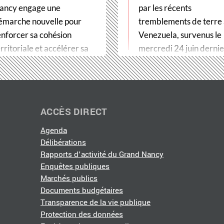
ancy engage une
par les récents
émarche nouvelle pour
tremblements de terre
enforcer sa cohésion
Venezuela, survenus le
rritoriale et accélérer sa
mercredi 24 juin dernier
ransformation…
Métropole du Grand…
ACCÈS DIRECT
Agenda
Délibérations
Rapports d'activité du Grand Nancy
Enquêtes publiques
Marchés publics
Documents budgétaires
Transparence de la vie publique
Protection des données