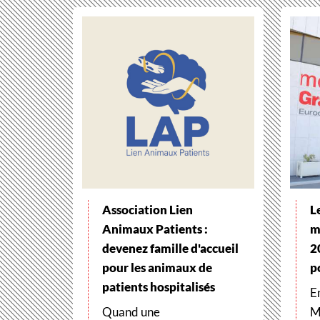
Association Lien
L
Animaux Patients :
m
devenez famille d'accueil
2
pour les animaux de
p
patients hospitalisés
E
Quand une
M