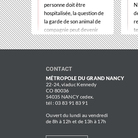
personne doit être
N
hospitalisée, la question de
d
la garde de son animal de
r
compagnie peut devenir
te
un véritable frein
t
aux soins. Pour…
CONTACT
MÉTROPOLE DU GRAND NANCY
22-24, viaduc Kennedy
CO 80036
54035 NANCY cedex.
tél : 03 83 91 83 91
Ouvert du lundi au vendredi
de 8h à 12h et de 13h à 17h