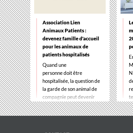
Association Lien
L
Animaux Patients :
m
devenez famille d'accueil
2
pour les animaux de
p
patients hospitalisés
E
Quand une
M
personne doit être
N
hospitalisée, la question de
d
la garde de son animal de
r
compagnie peut devenir
te
un véritable frein
t
aux soins. Pour…