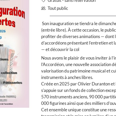
Gratuit - sans réservation
Tout public
Son inauguration se tiendra le dimanch
(entrée libre). À cette occasion, le publi
profiter de diverses animations — dont 
d’accordéons présentant l’entretien et l
— et découvrir la col
Nous avons le plaisir de vous inviter à 
l’Accordéon, une nouvelle association dé
valorisation du patrimoine musical et cul
instruments à anches libres.
Créée en 2025 par Olivier Duranton et N
s’appuie sur un fonds de collection exc
570 instruments anciens, 90 000 partiti
000 figurines ainsi que des milliers d’o
Cet ensemble unique constitue une ress