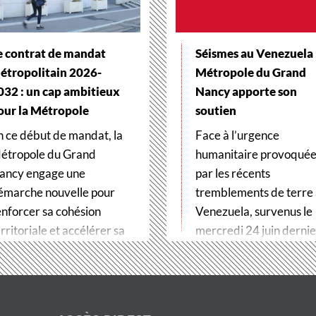
e contrat de mandat
Séismes au Venezuela :
étropolitain 2026-
Métropole du Grand
032 : un cap ambitieux
Nancy apporte son
our la Métropole
soutien
n ce début de mandat, la
Face à l’urgence
étropole du Grand
humanitaire provoqué
ancy engage une
par les récents
émarche nouvelle pour
tremblements de terre
enforcer sa cohésion
Venezuela, survenus le
rritoriale et accélérer sa
mercredi 24 juin dernier
ransformation…
Métropole du Grand…