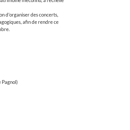
patrimoine méconnu, à l'échelle
on d’organiser des concerts,
agogiques, afin de rendre ce
mbre.
e Pagnol)