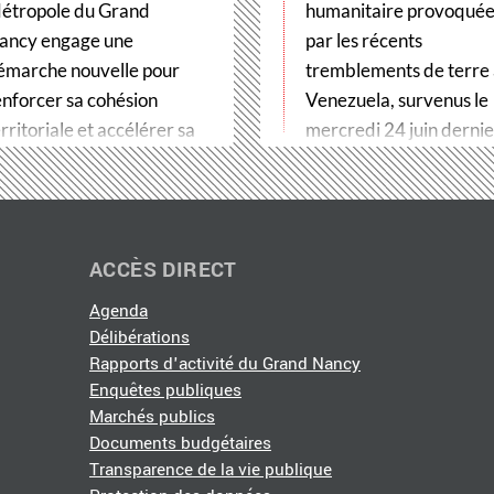
étropole du Grand
humanitaire provoqué
ancy engage une
par les récents
émarche nouvelle pour
tremblements de terre
enforcer sa cohésion
Venezuela, survenus le
rritoriale et accélérer sa
mercredi 24 juin dernier
ransformation…
Métropole du Grand…
ACCÈS DIRECT
Agenda
Délibérations
Rapports d'activité du Grand Nancy
Enquêtes publiques
Marchés publics
Documents budgétaires
Transparence de la vie publique