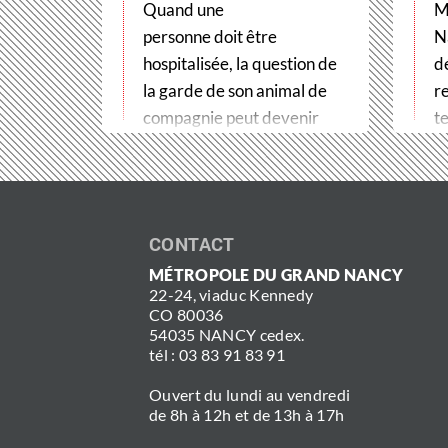
Quand une
M
personne doit être
N
hospitalisée, la question de
d
la garde de son animal de
r
compagnie peut devenir
te
un véritable frein
t
aux soins. Pour…
CONTACT
MÉTROPOLE DU GRAND NANCY
22-24, viaduc Kennedy
CO 80036
54035 NANCY cedex.
tél : 03 83 91 83 91
Ouvert du lundi au vendredi
de 8h à 12h et de 13h à 17h