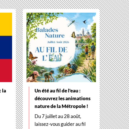
 la
Un été au fil de l'eau :
découvrez les animations
nature de la Métropole !
Du 7 juillet au 28 août,
laissez-vous guider au fil