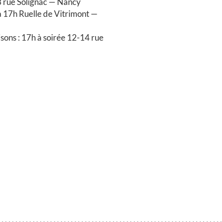
3 rue Solignac — Nancy
 à 17h Ruelle de Vitrimont —
ons : 17h à soirée 12-14 rue