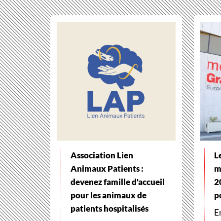
Association Lien
L
Animaux Patients :
m
devenez famille d'accueil
2
pour les animaux de
p
patients hospitalisés
E