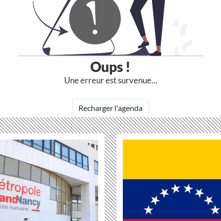
Oups !
Une erreur est survenue...
Recharger l'agenda