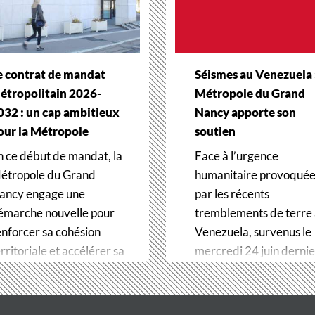
e contrat de mandat
Séismes au Venezuela :
étropolitain 2026-
Métropole du Grand
032 : un cap ambitieux
Nancy apporte son
our la Métropole
soutien
n ce début de mandat, la
Face à l’urgence
étropole du Grand
humanitaire provoqué
ancy engage une
par les récents
émarche nouvelle pour
tremblements de terre
enforcer sa cohésion
Venezuela, survenus le
rritoriale et accélérer sa
mercredi 24 juin dernier
ransformation…
Métropole du Grand…