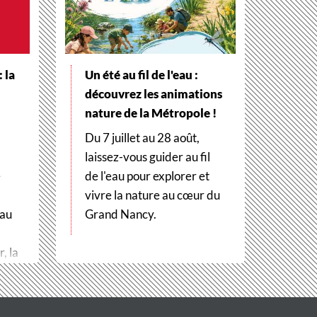
 la
Un été au fil de l'eau :
découvrez les animations
nature de la Métropole !
Du 7 juillet au 28 août,
laissez-vous guider au fil
e
de l'eau pour explorer et
vivre la nature au cœur du
 au
Grand Nancy.
, la