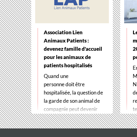
Association Lien
L
Animaux Patients :
m
devenez famille d'accueil
2
pour les animaux de
p
patients hospitalisés
E
Quand une
M
personne doit être
N
hospitalisée, la question de
d
la garde de son animal de
r
compagnie peut devenir
te
un véritable frein
t
aux soins. Pour…