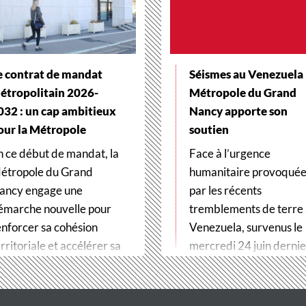
e contrat de mandat
Séismes au Venezuela :
étropolitain 2026-
Métropole du Grand
032 : un cap ambitieux
Nancy apporte son
our la Métropole
soutien
n ce début de mandat, la
Face à l’urgence
étropole du Grand
humanitaire provoqué
ancy engage une
par les récents
émarche nouvelle pour
tremblements de terre
enforcer sa cohésion
Venezuela, survenus le
rritoriale et accélérer sa
mercredi 24 juin dernier
ransformation…
Métropole du Grand…