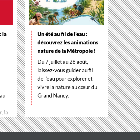
 la
Un été au fil de l'eau :
découvrez les animations
nature de la Métropole !
Du 7 juillet au 28 août,
laissez-vous guider au fil
e
de l'eau pour explorer et
vivre la nature au cœur du
 au
Grand Nancy.
, la