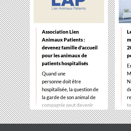
Association Lien
L
Animaux Patients :
m
devenez famille d'accueil
2
pour les animaux de
p
patients hospitalisés
E
Quand une
M
personne doit être
N
hospitalisée, la question de
d
la garde de son animal de
r
compagnie peut devenir
te
un véritable frein
t
aux soins. Pour…