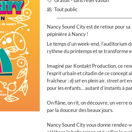
Gratuit - sans réservation
Tout public
Nancy Sound City est de retour pour sa 5
pépinière à Nancy !
Le temps d’un week-end, l’auditorium de 
rythme du printemps et se transforme e
Imaginé par Kontakt Production, ce rend
l’esprit urbain et citadin de ce concept
fraîcheur :
dj set
en plein air,
street art
en 
pour les enfants… autant d’instants à pa
On flâne, on rit, on découvre, un verre ou
par la douceur des beaux jours.
Nancy Sound City vous donne rendez-vou