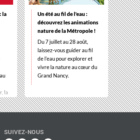
 la
Un été au fil de l'eau :
découvrez les animations
nature de la Métropole !
Du 7 juillet au 28 août,
laissez-vous guider au fil
e
de l'eau pour explorer et
vivre la nature au cœur du
 au
Grand Nancy.
, la
SUIVEZ-NOUS