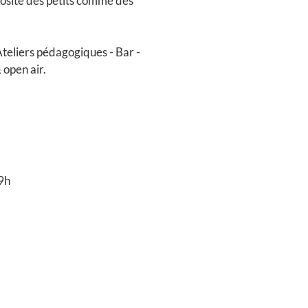
uriosité des petits comme des
 Ateliers pédagogiques - Bar -
 open air.
9h