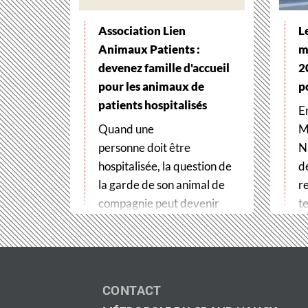
Association Lien
L
Animaux Patients :
m
devenez famille d'accueil
2
pour les animaux de
p
patients hospitalisés
E
Quand une
M
personne doit être
N
hospitalisée, la question de
d
la garde de son animal de
r
compagnie peut devenir
te
un véritable frein
t
aux soins. Pour…
CONTACT