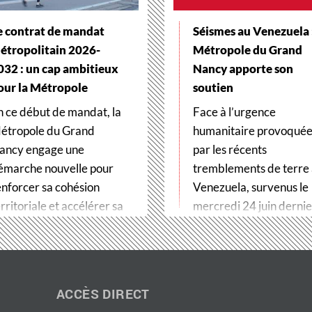
e contrat de mandat
Séismes au Venezuela :
étropolitain 2026-
Métropole du Grand
032 : un cap ambitieux
Nancy apporte son
our la Métropole
soutien
n ce début de mandat, la
Face à l’urgence
étropole du Grand
humanitaire provoqué
ancy engage une
par les récents
émarche nouvelle pour
tremblements de terre
enforcer sa cohésion
Venezuela, survenus le
rritoriale et accélérer sa
mercredi 24 juin dernier
ransformation…
Métropole du Grand…
ACCÈS DIRECT