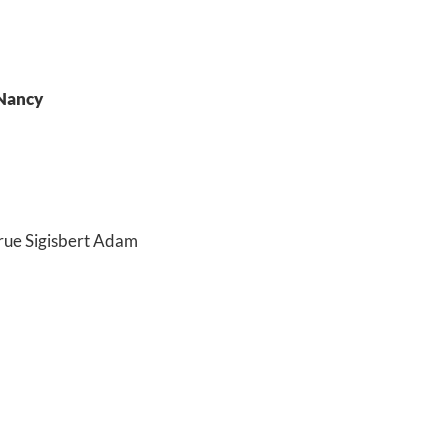
 Nancy
t rue Sigisbert Adam