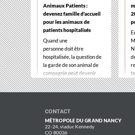
Animaux Patients :
m
devenez famille d'accueil
2
pour les animaux de
p
patients hospitalisés
E
Quand une
M
personne doit être
N
hospitalisée, la question de
d
la garde de son animal de
r
compagnie peut devenir
te
un véritable frein
t
aux soins. Pour…
CONTACT
MÉTROPOLE DU GRAND NANCY
22-24, viaduc Kennedy
CO 80036