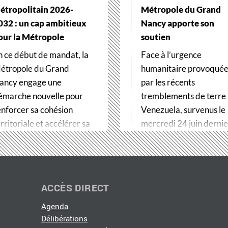
étropolitain 2026-
Métropole du Grand
032 : un cap ambitieux
Nancy apporte son
our la Métropole
soutien
n ce début de mandat, la
Face à l’urgence
étropole du Grand
humanitaire provoqué
ancy engage une
par les récents
émarche nouvelle pour
tremblements de terre
enforcer sa cohésion
Venezuela, survenus le
rritoriale et accélérer sa
mercredi 24 juin dernier
ransformation…
Métropole du Grand…
ACCÈS DIRECT
Agenda
Délibérations