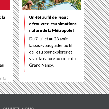
 la
Un été au fil de l'eau :
découvrez les animations
nature de la Métropole !
Du 7 juillet au 28 août,
laissez-vous guider au fil
e
de l'eau pour explorer et
vivre la nature au cœur du
 au
Grand Nancy.
, la