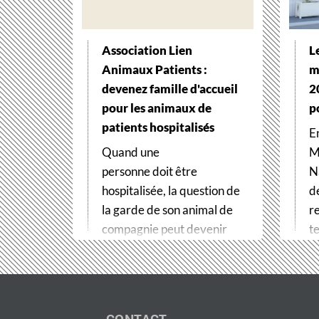
Association Lien
L
Animaux Patients :
m
devenez famille d'accueil
2
pour les animaux de
p
patients hospitalisés
E
Quand une
M
personne doit être
N
hospitalisée, la question de
d
la garde de son animal de
r
compagnie peut devenir
te
un véritable frein
t
aux soins. Pour…