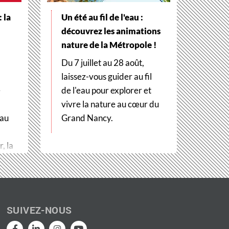
 la
Un été au fil de l'eau :
découvrez les animations
nature de la Métropole !
Du 7 juillet au 28 août,
laissez-vous guider au fil
e
de l'eau pour explorer et
vivre la nature au cœur du
 au
Grand Nancy.
, la
SUIVEZ-NOUS