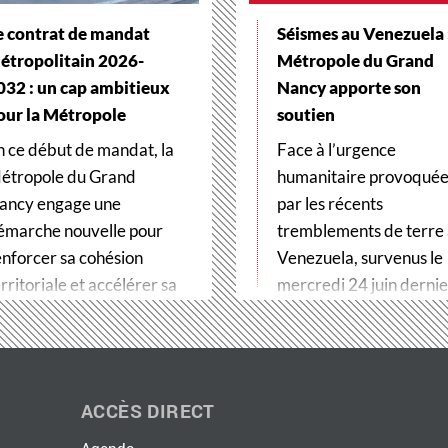
e contrat de mandat
Séismes au Venezuela :
étropolitain 2026-
Métropole du Grand
032 : un cap ambitieux
Nancy apporte son
our la Métropole
soutien
n ce début de mandat, la
Face à l’urgence
étropole du Grand
humanitaire provoqué
ancy engage une
par les récents
émarche nouvelle pour
tremblements de terre
enforcer sa cohésion
Venezuela, survenus le
rritoriale et accélérer sa
mercredi 24 juin dernier
ransformation…
Métropole du Grand…
ACCÈS DIRECT