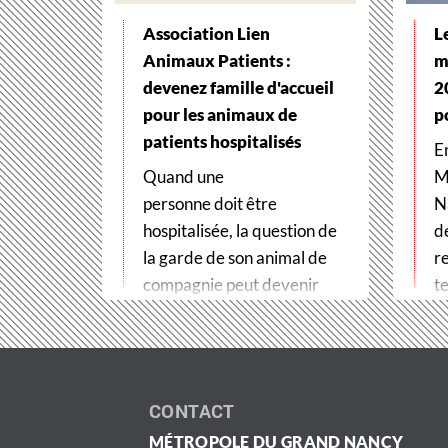
Association Lien
L
Animaux Patients :
m
devenez famille d'accueil
2
pour les animaux de
p
patients hospitalisés
E
Quand une
M
personne doit être
N
hospitalisée, la question de
d
la garde de son animal de
r
compagnie peut devenir
te
un véritable frein
t
aux soins. Pour…
CONTACT
MÉTROPOLE DU GRAND NANCY