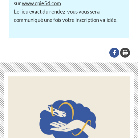
sur
www.cpie54.com
Le lieu exact du rendez-vous vous sera
communiqué une fois votre inscription validée.