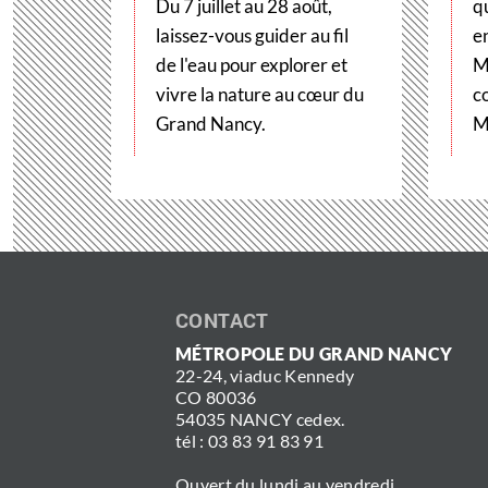
Du 7 juillet au 28 août,
q
laissez-vous guider au fil
e
de l'eau pour explorer et
M
vivre la nature au cœur du
c
Grand Nancy.
M
CONTACT
MÉTROPOLE DU GRAND NANCY
22-24, viaduc Kennedy
CO 80036
54035 NANCY cedex.
tél : 03 83 91 83 91
Ouvert du lundi au vendredi