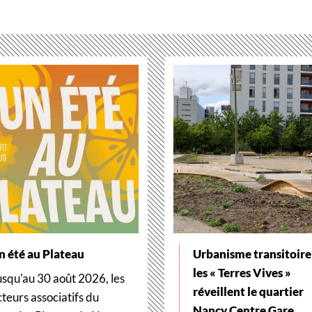
n été au Plateau
Urbanisme transitoire 
les « Terres Vives »
usqu'au 30 août 2026, les
réveillent le quartier
cteurs associatifs du
Nancy Centre Gare