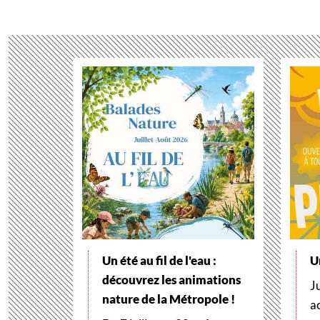
Un été au fil de l'eau :
U
découvrez les animations
J
nature de la Métropole !
a