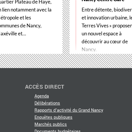
uartier Plateau de Haye,
n lien notamment avec la
Entre détente, biodiver
étropole et les
et innovation urbaine, l
ommunes de Nancy,
Terres Vives » propose
axéville et…
un nouvel espace à
découvrir au cœur de
Nancy.
ACCÈS DIRECT
Agenda
Délibérations
Rapports d'activité du Grand Nancy
Enquêtes publiques
Marchés publics
Documents budgétaires