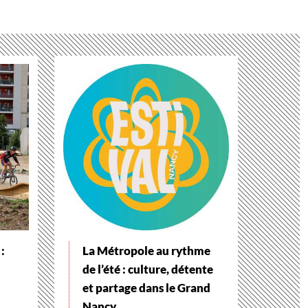
:
La Métropole au rythme
de l’été : culture, détente
et partage dans le Grand
Nancy