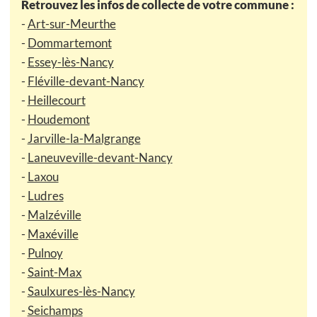
Retrouvez les infos de collecte de votre commune :
-
Art-sur-Meurthe
-
Dommartemont
-
Essey-lès-Nancy
-
Fléville-devant-Nancy
-
Heillecourt
-
Houdemont
-
Jarville-la-Malgrange
-
Laneuveville-devant-Nancy
-
Laxou
-
Ludres
-
Malzéville
-
Maxéville
-
Pulnoy
-
Saint-Max
-
Saulxures-lès-Nancy
-
Seichamps