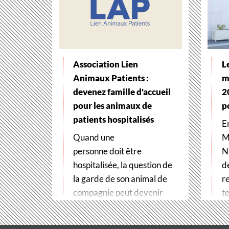
Association Lien
L
Animaux Patients :
m
devenez famille d'accueil
2
pour les animaux de
p
patients hospitalisés
E
Quand une
M
personne doit être
N
hospitalisée, la question de
d
la garde de son animal de
r
compagnie peut devenir
te
un véritable frein
t
aux soins. Pour…