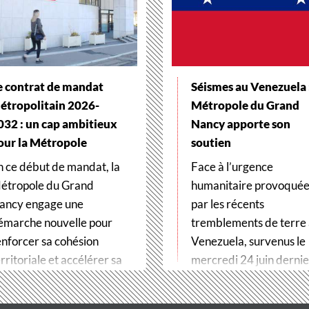
e contrat de mandat
Séismes au Venezuela :
étropolitain 2026-
Métropole du Grand
032 : un cap ambitieux
Nancy apporte son
our la Métropole
soutien
n ce début de mandat, la
Face à l’urgence
étropole du Grand
humanitaire provoqué
ancy engage une
par les récents
émarche nouvelle pour
tremblements de terre
enforcer sa cohésion
Venezuela, survenus le
rritoriale et accélérer sa
mercredi 24 juin dernier
ransformation…
Métropole du Grand…