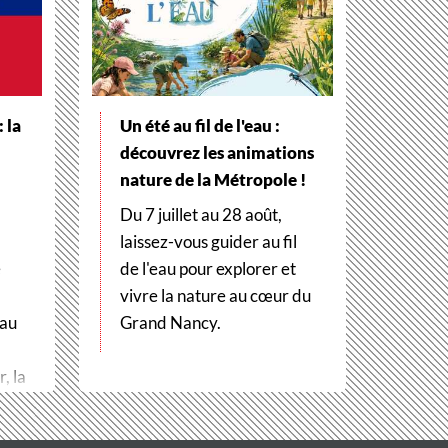
 la
Un été au fil de l'eau :
découvrez les animations
nature de la Métropole !
Du 7 juillet au 28 août,
laissez-vous guider au fil
e
de l'eau pour explorer et
vivre la nature au cœur du
 au
Grand Nancy.
, la