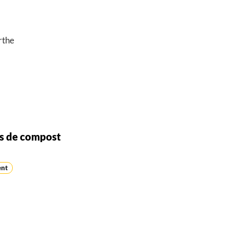
rthe
ns de compost
ent