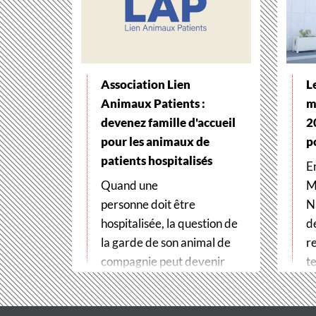
Association Lien
L
Animaux Patients :
m
devenez famille d'accueil
2
pour les animaux de
p
patients hospitalisés
E
Quand une
M
personne doit être
N
hospitalisée, la question de
d
la garde de son animal de
r
compagnie peut devenir
te
un véritable frein
t
aux soins. Pour…