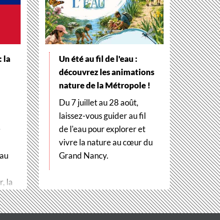
 la
Un été au fil de l'eau :
découvrez les animations
nature de la Métropole !
Du 7 juillet au 28 août,
laissez-vous guider au fil
e
de l'eau pour explorer et
vivre la nature au cœur du
 au
Grand Nancy.
, la