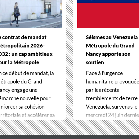
e contrat de mandat
Séismes au Venezuela :
étropolitain 2026-
Métropole du Grand
032 : un cap ambitieux
Nancy apporte son
our la Métropole
soutien
n ce début de mandat, la
Face à l’urgence
étropole du Grand
humanitaire provoqué
ancy engage une
par les récents
émarche nouvelle pour
tremblements de terre
enforcer sa cohésion
Venezuela, survenus le
rritoriale et accélérer sa
mercredi 24 juin dernier
ransformation…
Métropole du Grand…