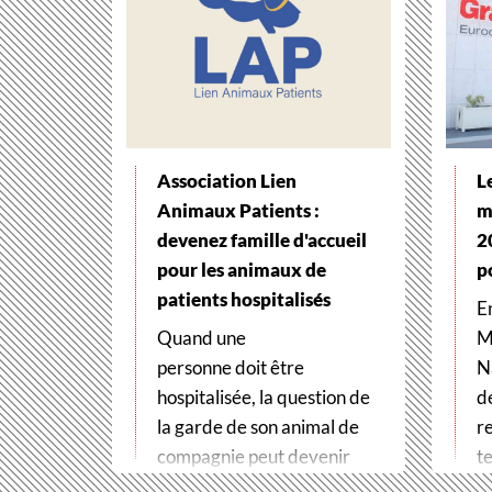
Association Lien
L
Animaux Patients :
m
devenez famille d'accueil
2
pour les animaux de
p
patients hospitalisés
E
Quand une
M
personne doit être
N
hospitalisée, la question de
d
la garde de son animal de
r
compagnie peut devenir
te
un véritable frein
t