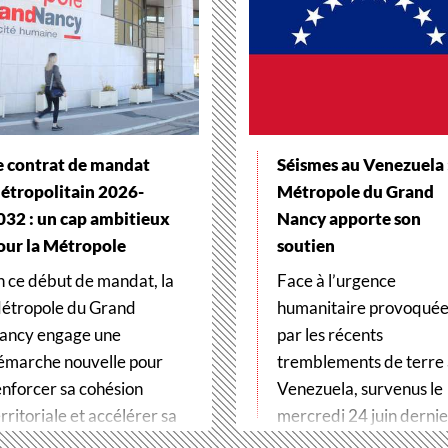
e contrat de mandat
Séismes au Venezuela :
étropolitain 2026-
Métropole du Grand
032 : un cap ambitieux
Nancy apporte son
our la Métropole
soutien
n ce début de mandat, la
Face à l’urgence
étropole du Grand
humanitaire provoqué
ancy engage une
par les récents
émarche nouvelle pour
tremblements de terre
enforcer sa cohésion
Venezuela, survenus le
rritoriale et accélérer sa
mercredi 24 juin dernier
ransformation…
Métropole du Grand…