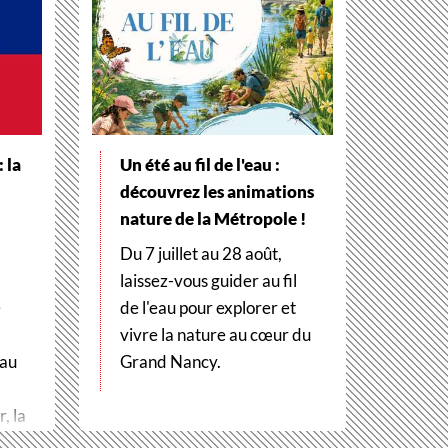
 la
Un été au fil de l'eau :
découvrez les animations
nature de la Métropole !
Du 7 juillet au 28 août,
laissez-vous guider au fil
e
de l'eau pour explorer et
vivre la nature au cœur du
 au
Grand Nancy.
, la