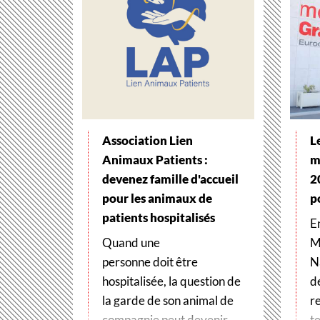
Association Lien
L
Animaux Patients :
m
devenez famille d'accueil
2
pour les animaux de
p
patients hospitalisés
E
Quand une
M
personne doit être
N
hospitalisée, la question de
d
la garde de son animal de
r
compagnie peut devenir
te