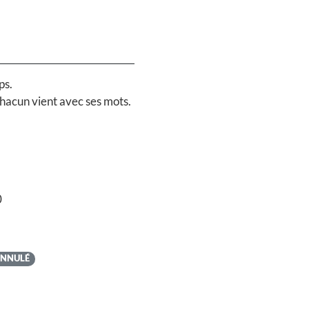
ps.
chacun vient avec ses mots.
0
NNULÉ