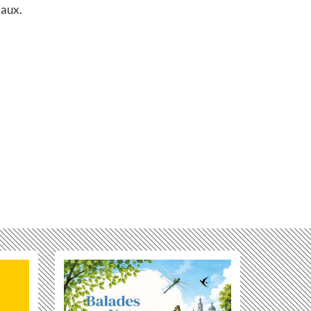
iaux.