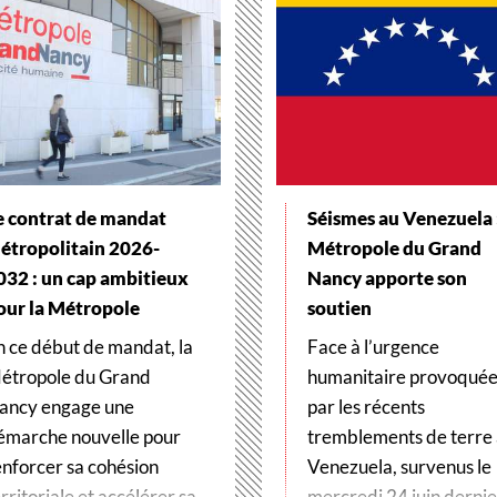
e contrat de mandat
Séismes au Venezuela :
étropolitain 2026-
Métropole du Grand
032 : un cap ambitieux
Nancy apporte son
our la Métropole
soutien
n ce début de mandat, la
Face à l’urgence
étropole du Grand
humanitaire provoqué
ancy engage une
par les récents
émarche nouvelle pour
tremblements de terre
enforcer sa cohésion
Venezuela, survenus le
rritoriale et accélérer sa
mercredi 24 juin dernier