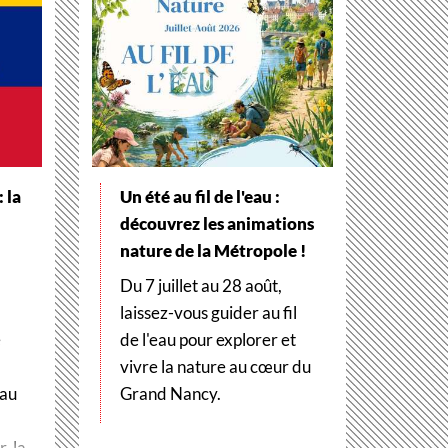
 la
Un été au fil de l'eau :
découvrez les animations
nature de la Métropole !
Du 7 juillet au 28 août,
laissez-vous guider au fil
e
de l'eau pour explorer et
vivre la nature au cœur du
 au
Grand Nancy.
, la