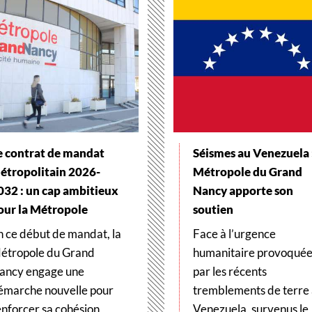
e contrat de mandat
Séismes au Venezuela :
étropolitain 2026-
Métropole du Grand
032 : un cap ambitieux
Nancy apporte son
our la Métropole
soutien
n ce début de mandat, la
Face à l’urgence
étropole du Grand
humanitaire provoqué
ancy engage une
par les récents
émarche nouvelle pour
tremblements de terre
enforcer sa cohésion
Venezuela, survenus le