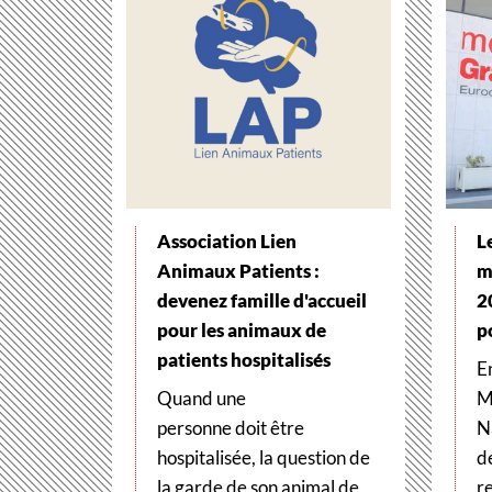
Association Lien
L
Animaux Patients :
m
devenez famille d'accueil
2
pour les animaux de
p
patients hospitalisés
E
Quand une
M
personne doit être
N
hospitalisée, la question de
d
la garde de son animal de
r