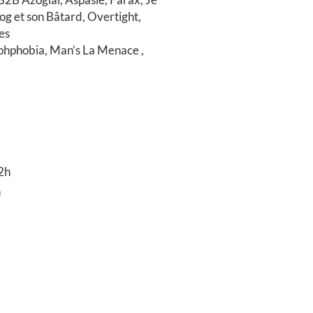
og et son Bâtard, Overtight,
es
bohphobia, Man’s La Menace ,
2h
h