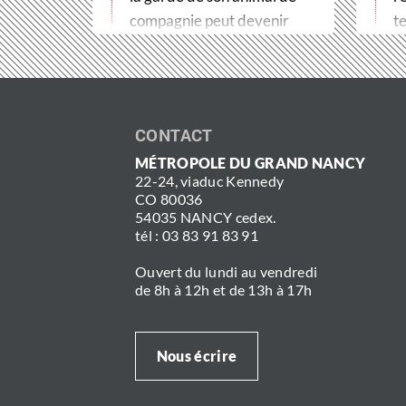
compagnie peut devenir
te
un véritable frein
t
aux soins. Pour…
CONTACT
MÉTROPOLE DU GRAND NANCY
22-24, viaduc Kennedy
CO 80036
54035 NANCY cedex.
tél : 03 83 91 83 91
Ouvert du lundi au vendredi
de 8h à 12h et de 13h à 17h
Nous écrire