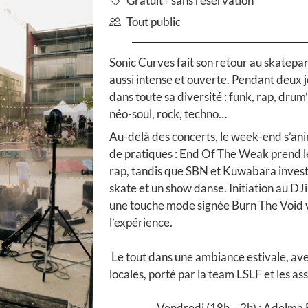
Gratuit - sans réservation
Tout public
Sonic Curves fait son retour au skatepar
aussi intense et ouverte. Pendant deux jo
dans toute sa diversité : funk, rap, drum
néo-soul, rock, techno…
Au-delà des concerts, le week-end s’an
de pratiques : End Of The Weak prend 
rap, tandis que SBN et Kuwabara investi
skate et un show danse. Initiation au DJi
une touche mode signée Burn The Void 
l’expérience.
Le tout dans une ambiance estivale, ave
locales, porté par la team LSLF et les a
Vendredi (18h – 2h) : Adelma 