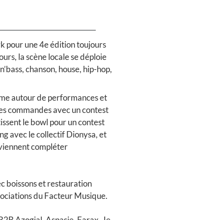
k pour une 4e édition toujours
urs, la scène locale se déploie
’n’bass, chanson, house, hip-hop,
ime autour de performances et
les commandes avec un contest
ssent le bowl pour un contest
ng avec le collectif Dionysa, et
viennent compléter
c boissons et restauration
ssociations du Facteur Musique.
B2B Azogial, Aspasie, Farax, Je