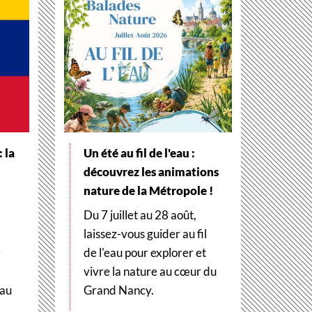
 la
Un été au fil de l'eau :
découvrez les animations
nature de la Métropole !
Du 7 juillet au 28 août,
laissez-vous guider au fil
e
de l'eau pour explorer et
vivre la nature au cœur du
 au
Grand Nancy.