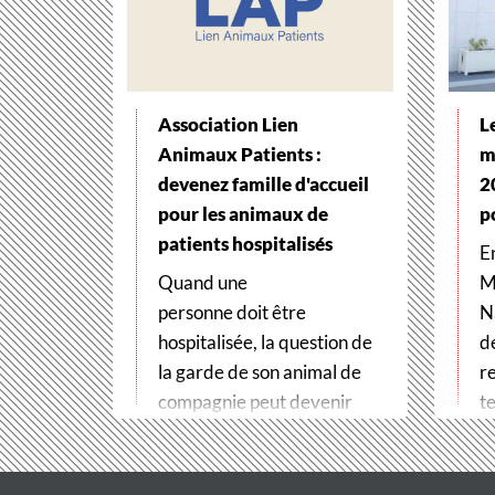
Association Lien
L
Animaux Patients :
m
devenez famille d'accueil
2
pour les animaux de
p
patients hospitalisés
E
Quand une
M
personne doit être
N
hospitalisée, la question de
d
la garde de son animal de
r
compagnie peut devenir
te
un véritable frein
t
aux soins. Pour…