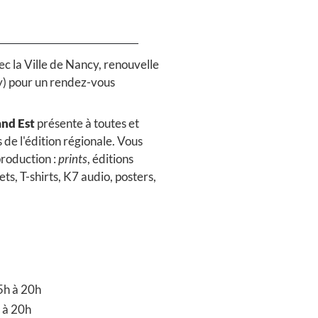
vec la Ville de Nancy, renouvelle
cy) pour un rendez-vous
and Est
présente à toutes et
s de l'édition régionale. Vous
production :
prints
, éditions
jets, T-shirts, K7 audio, posters,
5h à 20h
 à 20h