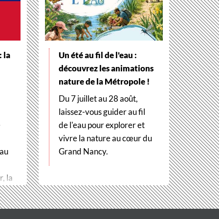
 la
Un été au fil de l'eau :
découvrez les animations
nature de la Métropole !
Du 7 juillet au 28 août,
laissez-vous guider au fil
e
de l'eau pour explorer et
vivre la nature au cœur du
 au
Grand Nancy.
, la