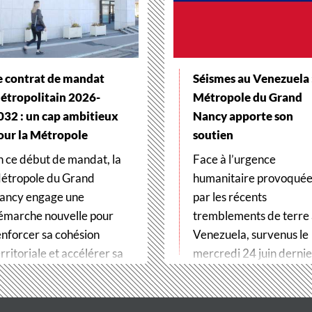
e contrat de mandat
Séismes au Venezuela :
étropolitain 2026-
Métropole du Grand
032 : un cap ambitieux
Nancy apporte son
our la Métropole
soutien
n ce début de mandat, la
Face à l’urgence
étropole du Grand
humanitaire provoqué
ancy engage une
par les récents
émarche nouvelle pour
tremblements de terre
enforcer sa cohésion
Venezuela, survenus le
rritoriale et accélérer sa
mercredi 24 juin dernier
ransformation…
Métropole du Grand…