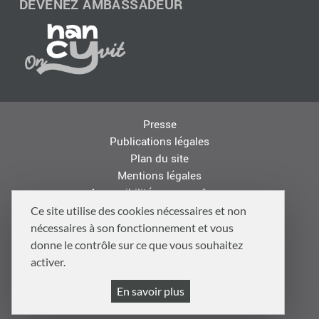
DEVENEZ AMBASSADEUR
Presse
Publications légales
Plan du site
Mentions légales
Accessibilité : non conforme
Les autres sites de la Métropole
Ce site utilise des cookies nécessaires et non
Offres d'emploi
nécessaires à son fonctionnement et vous
Logo
donne le contrôle sur ce que vous souhaitez
Politique de confidentialité
activer.
Politique de gestion des cookies et traceurs
En savoir plus
Gestion cookies et services