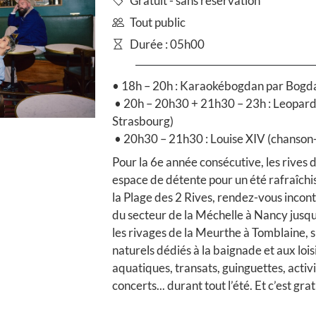
Gratuit - sans réservation
Tout public
Durée : 05h00
• 18h – 20h : Karaokébogdan par Bogd
• 20h – 20h30 + 21h30 – 23h : Leopard 
Strasbourg)
• 20h30 – 21h30 : Louise XIV (chanson-
Pour la 6e année consécutive, les rives
espace de détente pour un été rafraîchis
la Plage des 2 Rives, rendez-vous incont
du secteur de la Méchelle à Nancy jusqu
les rivages de la Meurthe à Tomblaine, 
naturels dédiés à la baignade et aux loi
aquatiques, transats, guinguettes, activ
concerts... durant tout l’été. Et c’est grat