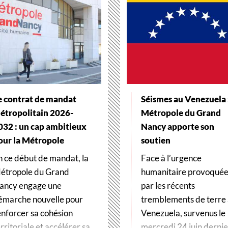
e contrat de mandat
Séismes au Venezuela :
étropolitain 2026-
Métropole du Grand
032 : un cap ambitieux
Nancy apporte son
our la Métropole
soutien
n ce début de mandat, la
Face à l’urgence
étropole du Grand
humanitaire provoqué
ancy engage une
par les récents
émarche nouvelle pour
tremblements de terre
enforcer sa cohésion
Venezuela, survenus le
rritoriale et accélérer sa
mercredi 24 juin dernier