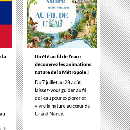
 la
Un été au fil de l'eau :
découvrez les animations
nature de la Métropole !
Du 7 juillet au 28 août,
laissez-vous guider au fil
e
de l'eau pour explorer et
vivre la nature au cœur du
 au
Grand Nancy.
, la