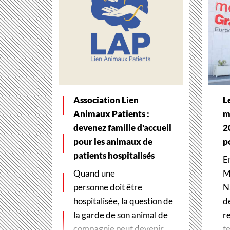
Association Lien
L
Animaux Patients :
m
devenez famille d'accueil
2
pour les animaux de
p
patients hospitalisés
E
Quand une
M
personne doit être
N
hospitalisée, la question de
d
la garde de son animal de
r
compagnie peut devenir
te