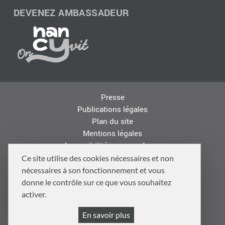
DEVENEZ AMBASSADEUR
Presse
Publications légales
Plan du site
Mentions légales
Accessibilité : non conforme
Les autres sites de la Métropole
Ce site utilise des cookies nécessaires et non
Offres d'emploi
nécessaires à son fonctionnement et vous
Logo
donne le contrôle sur ce que vous souhaitez
Politique de confidentialité
activer.
Politique de gestion des cookies et traceurs
En savoir plus
Gestion cookies et services