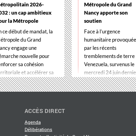
étropolitain 2026-
Métropole du Grand
032 : un cap ambitieux
Nancy apporte son
our la Métropole
soutien
n ce début de mandat, la
Face à l’urgence
étropole du Grand
humanitaire provoqué
ancy engage une
par les récents
émarche nouvelle pour
tremblements de terre
enforcer sa cohésion
Venezuela, survenus le
rritoriale et accélérer sa
mercredi 24 juin dernier
ransformation…
Métropole du Grand…
ACCÈS DIRECT
Agenda
Délibérations