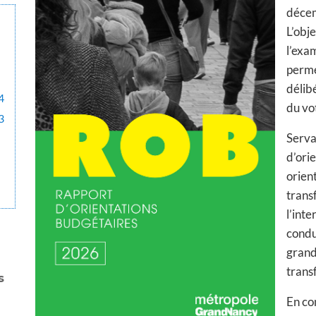
décem
L’obje
l’exa
perme
délib
4
du vo
3
Serva
d’ori
orient
trans
l’inte
condu
grand
trans
s
En co