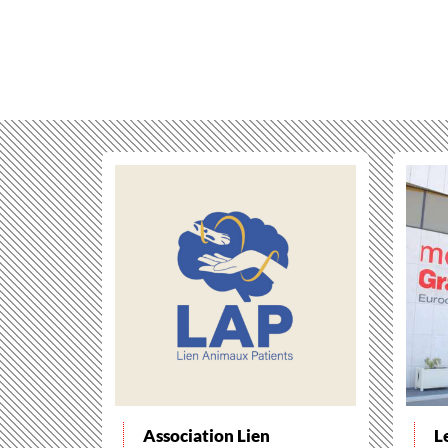
Association Lien
L