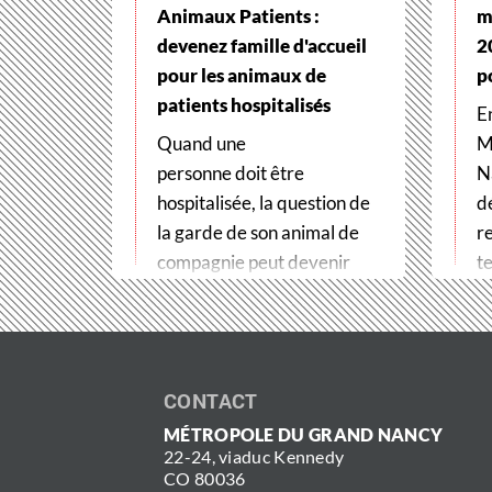
Animaux Patients :
m
devenez famille d'accueil
2
pour les animaux de
p
patients hospitalisés
E
Quand une
M
personne doit être
N
hospitalisée, la question de
d
la garde de son animal de
r
compagnie peut devenir
te
un véritable frein
t
aux soins. Pour…
CONTACT
MÉTROPOLE DU GRAND NANCY
22-24, viaduc Kennedy
CO 80036