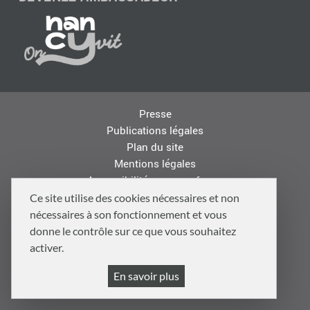
Presse
Publications légales
Plan du site
Mentions légales
Accessibilité : non conforme
Les autres sites de la Métropole
Ce site utilise des cookies nécessaires et non
Offres d'emploi
nécessaires à son fonctionnement et vous
Logo
donne le contrôle sur ce que vous souhaitez
Politique de confidentialité
activer.
Politique de gestion des cookies et traceurs
En savoir plus
Gestion cookies et services