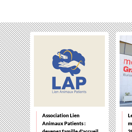
Association Lien
L
Animaux Patients :
m
devenez famille d'accueil
2