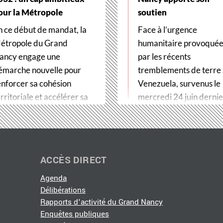
our la Métropole
soutien
n ce début de mandat, la
Face à l’urgence
étropole du Grand
humanitaire provoqué
ancy engage une
par les récents
émarche nouvelle pour
tremblements de terre
enforcer sa cohésion
Venezuela, survenus le
rritoriale et accélérer sa
mercredi 24 juin dernier
ransformation…
Métropole du Grand…
ACCÈS DIRECT
Agenda
Délibérations
Rapports d'activité du Grand Nancy
Enquêtes publiques