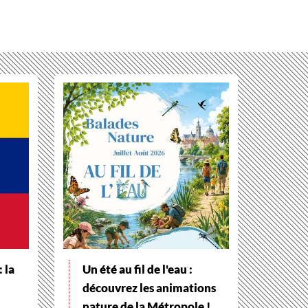
 la
Un été au fil de l'eau :
découvrez les animations
nature de la Métropole !