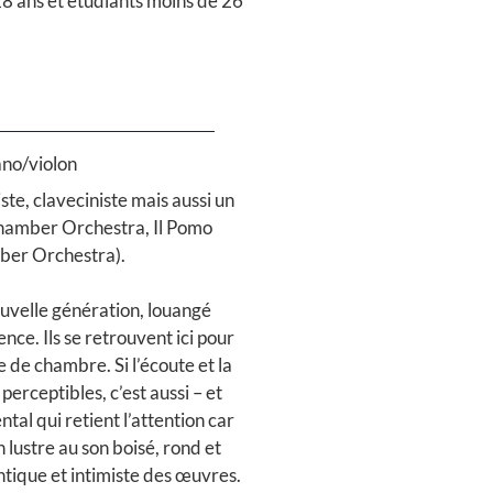
18 ans et étudiants moins de 26
ano/violon
niste, claveciniste mais aussi un
Chamber Orchestra, Il Pomo
ber Orchestra).
ouvelle génération, louangé
nce. Ils se retrouvent ici pour
 de chambre. Si l’écoute et la
erceptibles, c’est aussi – et
ntal qui retient l’attention car
lustre au son boisé, rond et
ntique et intimiste des œuvres.