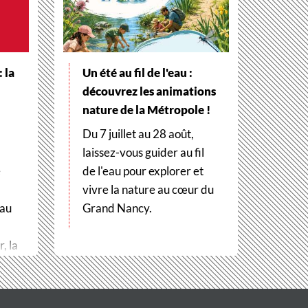
 la
Un été au fil de l'eau :
découvrez les animations
nature de la Métropole !
Du 7 juillet au 28 août,
laissez-vous guider au fil
e
de l'eau pour explorer et
vivre la nature au cœur du
 au
Grand Nancy.
, la