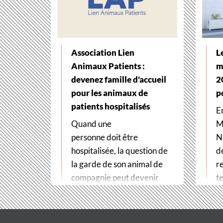
Association Lien
L
Animaux Patients :
m
devenez famille d'accueil
2
pour les animaux de
p
patients hospitalisés
E
Quand une
M
personne doit être
N
hospitalisée, la question de
d
la garde de son animal de
r
compagnie peut devenir
te
un véritable frein
t
aux soins. Pour…