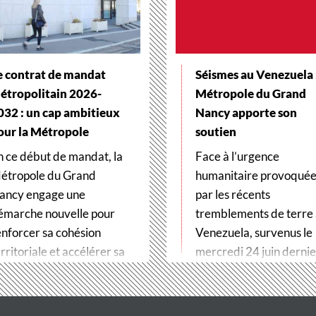
e contrat de mandat
Séismes au Venezuela :
étropolitain 2026-
Métropole du Grand
032 : un cap ambitieux
Nancy apporte son
our la Métropole
soutien
n ce début de mandat, la
Face à l’urgence
étropole du Grand
humanitaire provoqué
ancy engage une
par les récents
émarche nouvelle pour
tremblements de terre
enforcer sa cohésion
Venezuela, survenus le
rritoriale et accélérer sa
mercredi 24 juin dernier
ransformation…
Métropole du Grand…