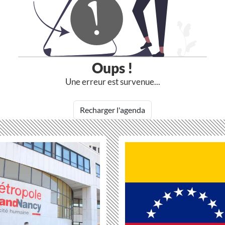
Oups !
Une erreur est survenue...
Recharger l'agenda