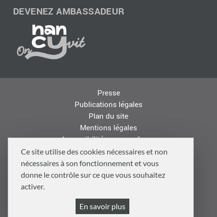
DEVENEZ AMBASSADEUR
Presse
Publications légales
Plan du site
Mentions légales
Accessibilité : non conforme
Les autres sites de la Métropole
Ce site utilise des cookies nécessaires et non
Offres d'emploi
nécessaires à son fonctionnement et vous
Logo
donne le contrôle sur ce que vous souhaitez
Politique de confidentialité
activer.
Politique de gestion des cookies et traceurs
En savoir plus
Gestion cookies et services