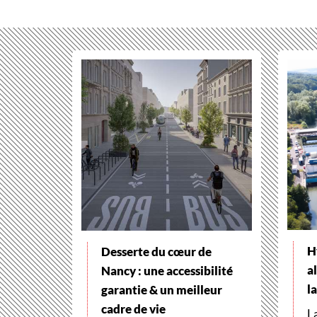
H
Desserte du cœur de
a
Nancy : une accessibilité
l
garantie & un meilleur
cadre de vie
L