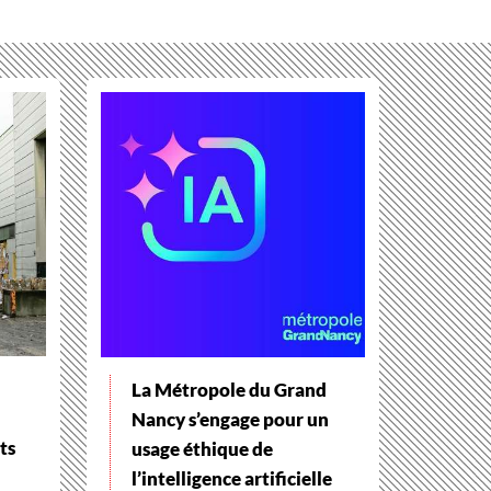
La Métropole du Grand
Nancy s’engage pour un
ts
usage éthique de
l’intelligence artificielle