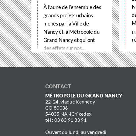
N
À l’aune de l’ensemble des
d
grands projets urbains
M
menés par la Ville de
p
Nancy et la Métropole du
r
Grand Nancy et qui ont
des effets sur nos…
CONTACT
MÉTROPOLE DU GRAND NANCY
22-24, viaduc Kennedy
CO 80036
54035 NANCY cedex.
tél : 03 83 91 83 91
Ouvert du lundi au vendredi