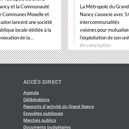
ancy et la Communauté
La Métropole du Grand
e Communes Moselle et
Nancy s’associe avec 1
adon lancent une société
intercommunalités
ublique locale dédiée à la
voisines pour mutualise
énovation de la…
l’exploitation de son uni
de valorisation
énergétique des…
ACCÈS DIRECT
Agenda
Délibérations
Rapports d'activité du Grand Nancy
Enquêtes publiques
Marchés publics
Documents budgétaires