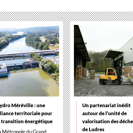
ydro Méréville : une
Un partenariat inédit
lliance territoriale pour
autour de l’unité de
a transition énergétique
valorisation des déche
de Ludres
a Métropole du Grand